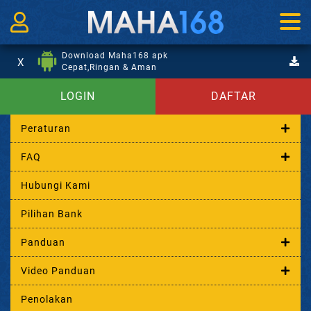
Download Maha168 apk
X
Cepat,Ringan & Aman
LOGIN
DAFTAR
Peraturan
FAQ
Hubungi Kami
Pilihan Bank
Panduan
Video Panduan
Penolakan