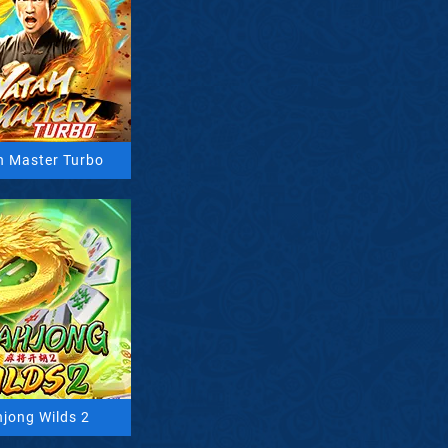
arang
 Master Turbo
arang
jong Wilds 2