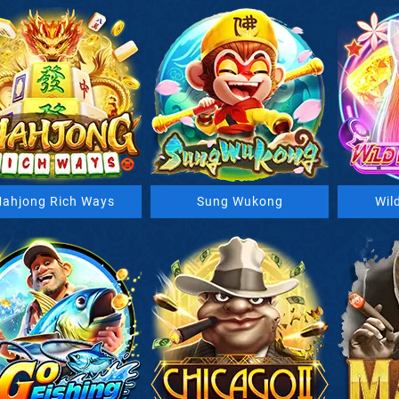
 Sekarang
Main Sekarang
Main Sek
ahjong Rich Ways
Sung Wukong
Wil
 Sekarang
Main Sekarang
Main Sek