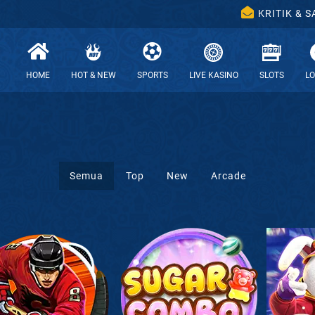
KRITIK & 
HOME
HOT & NEW
SPORTS
LIVE KASINO
SLOTS
LO
Selamat datang di situs
Semua
Top
New
Arcade
 Sekarang
Main Sekarang
Main Sek