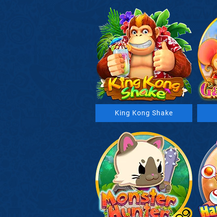
Main Sekarang
Main
King Kong Shake
Main Sekarang
Main