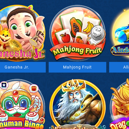
 Sekarang
Main Sekarang
Main Sek
Ganesha Jr.
Mahjong Fruit
Al
 Sekarang
Main Sekarang
Main Sek