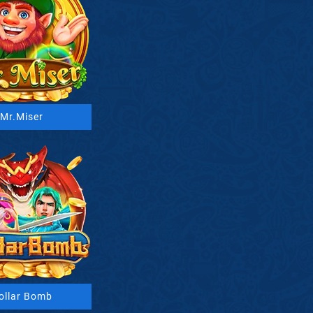
arang
Mr.Miser
arang
ollar Bomb