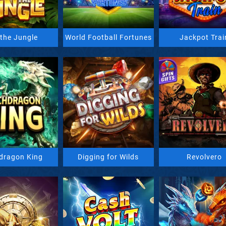
 the Jungle
World Football Fortunes
Jackpot Trai
arang
Main Sekarang
Main Sekarang
dragon King
Digging for Wilds
Revolvero
arang
Main Sekarang
Main Sekarang