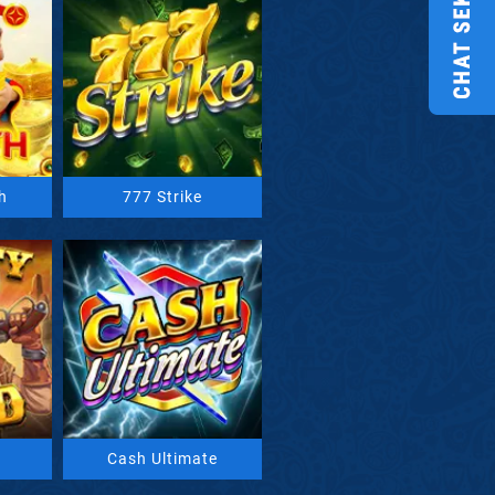
Main Sekarang
h
777 Strike
Main Sekarang
Cash Ultimate