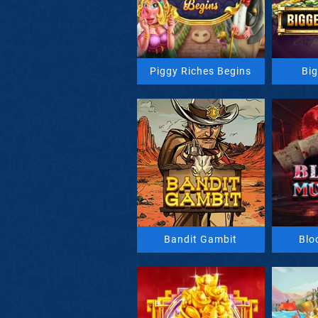
Piggy Riches Begins
Big
Main Sekarang
Main Sek
Bandit Gambit
Blo
Main Sekarang
Main Sek