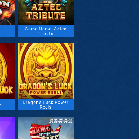
Game Name: Aztec
Tribute
Main Sekarang
Dragon's Luck Power
k
Reels
Main Sekarang