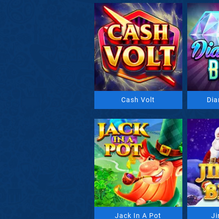
Main Sekarang
Main Sek
Cash Volt
Dia
Main Sekarang
Main Sek
Jack In A Pot
Ji