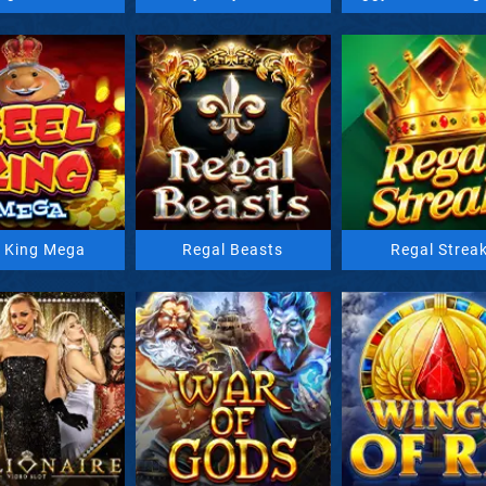
arang
Main Sekarang
Main Sekarang
l King Mega
Regal Beasts
Regal Strea
arang
Main Sekarang
Main Sekarang