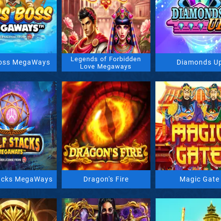
Legends of Forbidden
oss MegaWays
Diamonds U
Love Megaways
arang
Main Sekarang
Main Sekarang
acks MegaWays
Dragon's Fire
Magic Gate