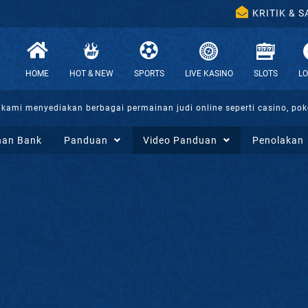
KRITIK & 
HOME
HOT & NEW
SPORTS
LIVE KASINO
SLOTS
LO
menyediakan berbagai permainan judi online seperti casino, poker
ihan Bank
Panduan
Video Panduan
Penolakan
y