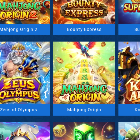
Mahjong Origin 2
Bounty Express
Su
 Sekarang
Main Sekarang
Main Sek
Zeus of Olympus
Mahjong Origin
Kn