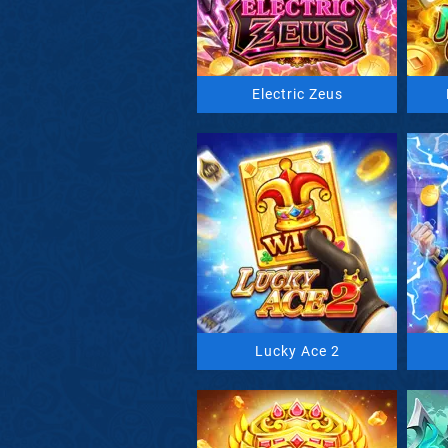
Electric Zeus
Main Sekarang
Main
Lucky Ace 2