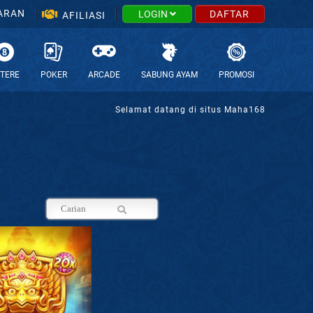
SARAN
LOGIN
DAFTAR
AFILIASI
TERE
POKER
ARCADE
SABUNG AYAM
PROMOSI
t datang di situs Maha168, disini kami menyediakan berbagai perm
arang