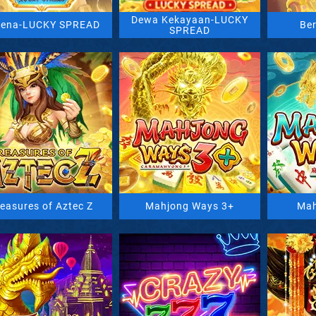
Dewa Kekayaan-LUCKY
hena-LUCKY SPREAD
Be
SPREAD
 Sekarang
Main Sekarang
Main Sek
reasures of Aztec Z
Mahjong Ways 3+
Mah
 Sekarang
Main Sekarang
Main Sek