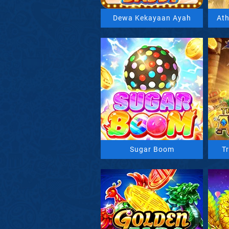
Dewa Kekayaan Ayah
At
Main Sekarang
Main
Sugar Boom
T
Main Sekarang
Main