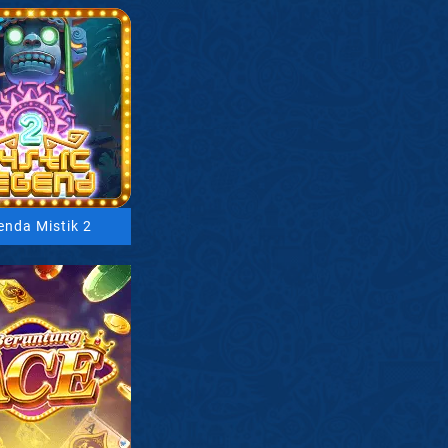
arang
enda Mistik 2
arang