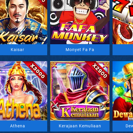
 Sekarang
Main Sekarang
Main Sek
Kaisar
Monyet Fa Fa
 Sekarang
Main Sekarang
Main Sek
Athena
Kerajaan Kemuliaan
De