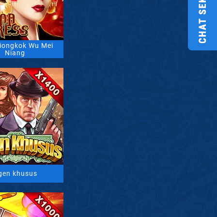
iongkok Wu Mei
Niang
arang
gen khusus